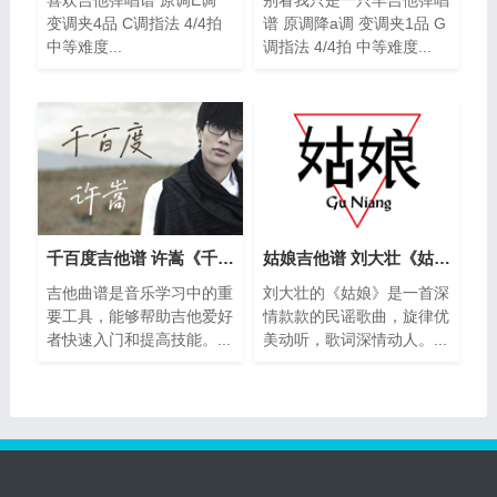
变调夹4品 C调指法 4/4拍
谱 原调降a调 变调夹1品 G
中等难度...
调指法 4/4拍 中等难度...
千百度吉他谱 许嵩《千百度》吉他弹唱谱
姑娘吉他谱 刘大壮《姑娘》吉他弹唱谱
吉他曲谱是音乐学习中的重
刘大壮的《姑娘》是一首深
要工具，能够帮助吉他爱好
情款款的民谣歌曲，旋律优
者快速入门和提高技能。...
美动听，歌词深情动人。...