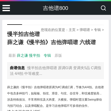
吉他谱800
您现在的位置是：
主页
>
弹唱谱
>
专辑
>
慢半拍吉他谱
薛之谦《慢半拍》吉他弹唱谱 六线谱
最新
薛之谦
慢半拍
专辑
原版
曲谱信息
慢半拍吉他弹唱谱 原调G调 变调夹5品 C调指
法 4/4拍 中等难度...
薛之谦的《慢半拍》吉他弹唱谱原调为#C调或C调，节奏为4/4拍。吉他谱
中包含多种技巧，如敲板、拍弦、滑音、勾弦、击弦等，和弦难度较高，
涉及特殊按法、不常用和弦及大跨度、大横按。弹唱时需注重Swing律动
与技巧结合，以及弹唱配合。是学习吉他弹唱不可多得的佳作。