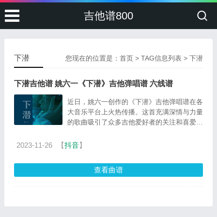
吉他谱800
下潜
您现在的位置是：
首页
> TAG信息列表 > 下潜
下潜吉他谱 姚六一《下潜》吉他弹唱谱 六线谱
近日，姚六一创作的《下潜》吉他弹唱谱在各
大音乐平台上火热传播。这首充满深情与力量
的歌曲吸引了众多吉他爱好者的关注和喜爱，
纷纷尝试学习并演奏这首动听的曲目。 《下
潜》...
2023-11-26
【
抖音
】
查看曲谱